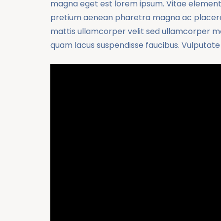
magna eget est lorem ipsum. Vitae elementu
pretium aenean pharetra magna ac placerat
mattis ullamcorper velit sed ullamcorper m
quam lacus suspendisse faucibus. Vulputate