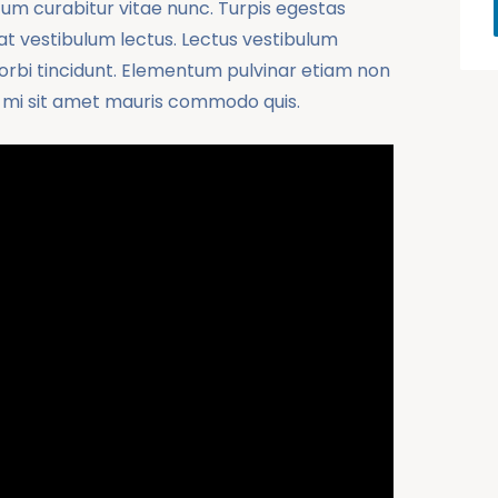
m curabitur vitae nunc. Turpis egestas
 vestibulum lectus. Lectus vestibulum
orbi tincidunt. Elementum pulvinar etiam non
 mi sit amet mauris commodo quis.