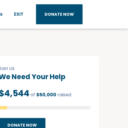
s
EXIT
DONATE NOW
Join Us
We Need Your Help
$4,544
of
$50,000
raised
DONATE NOW